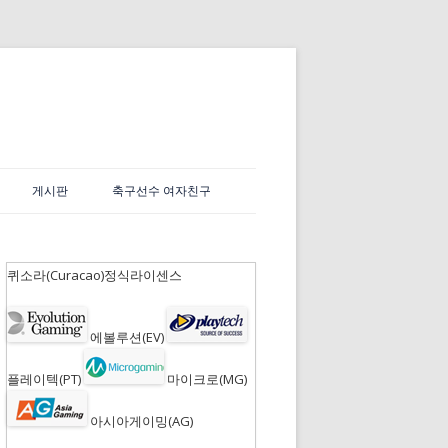
게시판
축구선수 여자친구
해외축구예측
타이거
퀴소라(Curacao)정식라이센스
에볼루션(EV)
플레이텍(PT)
마이크로(MG)
이
아시아게이밍(AG)
신