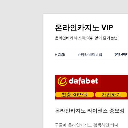
온라인카지노 VIP
온라인바카라 조작,먹튀 없이 즐기는법
HOME
바카라 배팅방법
온라인
KRW 원화 입금
파로리시스템(깡벳)
사이트
비트코인 입금
마틴게일(더블업)
해외V
보너스
역 마틴게일
불법,처
첫충 30만원
가입하기
슈퍼마틴게일
합법카
온라인카지노 라이센스 중요성
1-3-7-15
우리계
구글에 온라인카지노 검색하면 죄다
1-3-2-5
꽁머니