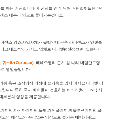
를 하는 기관입니다.이 신뢰를 얻기 위해 배팅업체들은 1년
이센스 테두리 안으로 들어가는것이죠.
라이센스 없죠.사업자체가 불법인데 무슨 라이센스가 있겠습
고.대표적인 카지노 업체로 다파벳(dafabet)이 있습니다.
퀴소라(Curacao)
베네주엘라 근처 섬 나라 네덜란드령
로 영업중입니다.
 먹튀 혹은 조작영상 걱정에 즐거움을 잃지 마세요.다파벳 강
립니다.특히 국내 배터들이 선호하는 바카라(baccarat) 시
 대부분의 영상을 제공합니다.
게이밍,아시아게이밍,올벳,게임플레이,에볼루션게이밍,플
최고의 해상도와 끈김없는 영상으로 즐거운 배팅되세요.