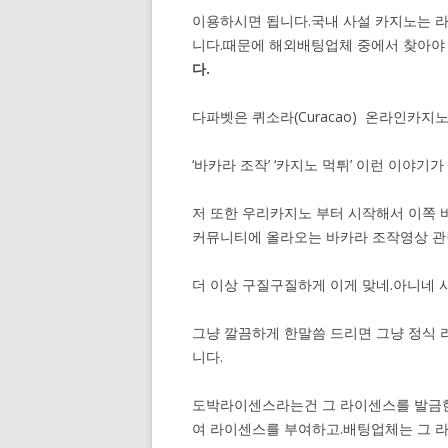
이용하시면 됩니다.국내 사설 카지노는 
니다.때문에 해외배팅업체 중에서 찾아야
다.
다파벳은 퀴소라(Curacao) 온라인카지
‘바카라 조작’ ‘카지노 먹튀’ 이런 이야기
저 또한 우리카지노 부터 시작해서 이쪽 
커뮤니티에 올라오는 바카라 조작영상 관련
더 이상 구질구질하게 이게 맞네.아니네 
그냥 깔끔하게 한말씀 드리면 그냥 정식
니다.
도박라이센스라는건 그 라이센스를 발금한
여 라이센스를 부여하고.배팅업체는 그 라