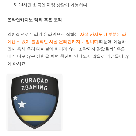
24시간 한국인 채팅 상담이 가능하다.
온라인카지노 먹튀 혹은 조작
일반적으로 우리가 온라인으로 접하는
사설 카지노 대부분은 라
이센스 없이 불법적인 사설 온라인카지노 입니다.
때문에 이용하
면서 혹시 우리 테이블이 바카라 슈가 조작되지 않았을까? 혹은
내가 너무 많은 상한을 치면 환전이 안나오지 않을까 걱정들이 많
이 하시죠.