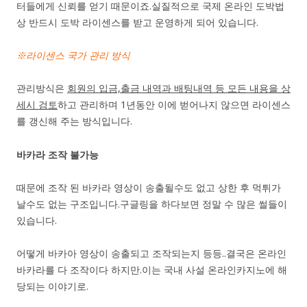
터들에게 신뢰를 얻기 때문이죠.실질적으로 국제 온라인 도박법
상 반드시 도박 라이센스를 받고 운영하게 되어 있습니다.
※라이센스 국가 관리 방식
관리방식은
회원의 입금,출금 내역과 배팅내역 등 모든 내용을 상
세시 검토
하고 관리하며 1년동안 이에 벋어나지 않으면 라이센스
를 갱신해 주는 방식입니다.
바카라 조작 불가능
때문에 조작 된 바카라 영상이 송출될수도 없고 상한 후 먹튀가
날수도 없는 구조입니다.구글링을 하다보면 정말 수 많은 썰들이
있습니다.
어떻게 바카아 영상이 송출되고 조작되는지 등등..결국은 온라인
바카라를 다 조작이다 하지만.이는 국내 사설 온라인카지노에 해
당되는 이야기로.