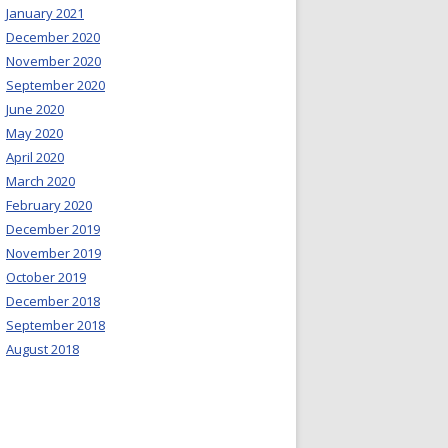
January 2021
December 2020
November 2020
September 2020
June 2020
May 2020
April 2020
March 2020
February 2020
December 2019
November 2019
October 2019
December 2018
September 2018
August 2018