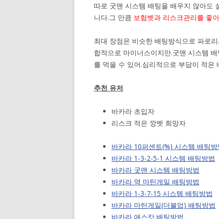
따로 굿맨 시스템 배팅을 배우지 않아도
니다.그 만큼
보험벳과 리스크관리를 좋아
최대 장점은 비슷한 배팅방식으로 파로리시
합적으로 마이너스이지만.굿맨 시스템 배팅
를 먹을 수 있어.심리적으로 부담이 적은
추천 유저
바카라 초입자
리스크 적은 깡벳 희망자
바카라 10퍼센트(%) 시스템 배팅방
바카라 1-3-2-5-1 시스템 배팅방법
바카라 굿맨 시스템 배팅방법
바카라 역 마틴게일 배팅방법
바카라 1-3-7-15 시스템 배팅방법
바카라 마틴게일(더블업) 배팅방법
바카라 애스캇 배팅방법