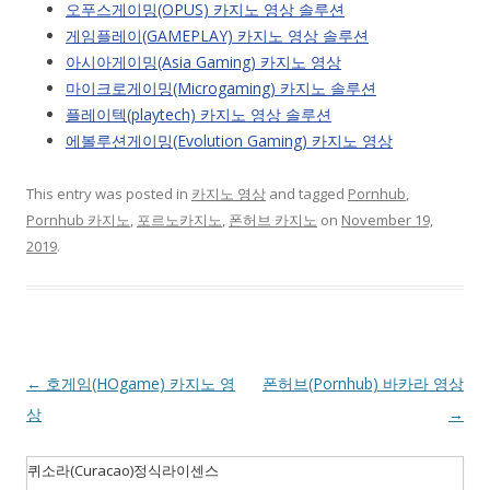
오푸스게이밍(OPUS) 카지노 영상 솔루션
게임플레이(GAMEPLAY) 카지노 영상 솔루션
아시아게이밍(Asia Gaming) 카지노 영상
마이크로게이밍(Microgaming) 카지노 솔루션
플레이텍(playtech) 카지노 영상 솔루션
에볼루션게이밍(Evolution Gaming) 카지노 영상
This entry was posted in
카지노 영상
and tagged
Pornhub
,
Pornhub 카지노
,
포르노카지노
,
폰허브 카지노
on
November 19,
2019
.
Post
←
호게임(HOgame) 카지노 영
폰허브(Pornhub) 바카라 영상
navigation
상
→
퀴소라(Curacao)정식라이센스