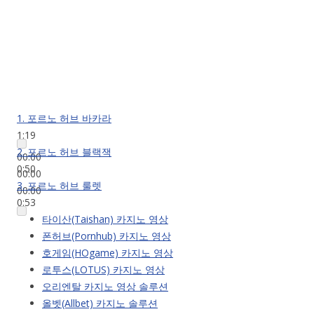
1.
포르노 허브 바카라
1:19
2.
포르노 허브 블랙잭
00:00
0:50
00:00
3.
포르노 허브 룰렛
00:00
0:53
타이산(Taishan) 카지노 영상
폰허브(Pornhub) 카지노 영상
호게임(HOgame) 카지노 영상
로투스(LOTUS) 카지노 영상
오리엔탈 카지노 영상 솔루션
올벳(Allbet) 카지노 솔루션