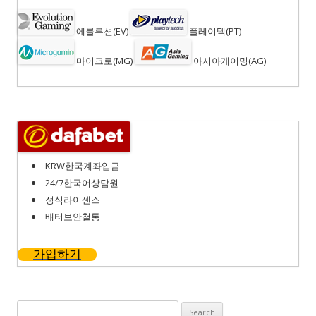
에볼루션(EV)
플레이텍(PT)
마이크로(MG)
아시아게이밍(AG)
KRW한국계좌입금
24/7한국어상담원
정식라이센스
배터보안철통
가입하기
Search