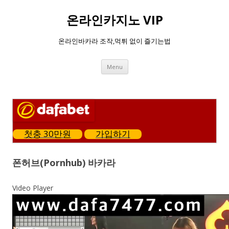
온라인카지노 VIP
온라인바카라 조작,먹튀 없이 즐기는법
Skip
Menu
to
content
첫충 30만원
가입하기
폰허브(Pornhub) 바카라
Video Player