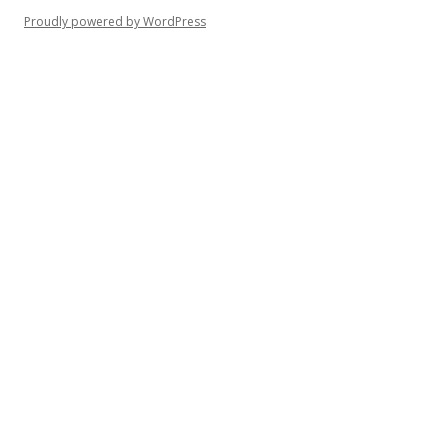
Proudly powered by WordPress