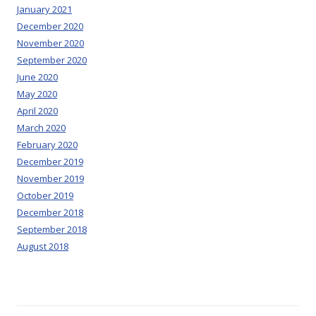
January 2021
December 2020
November 2020
September 2020
June 2020
May 2020
April 2020
March 2020
February 2020
December 2019
November 2019
October 2019
December 2018
September 2018
August 2018