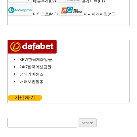
에볼루션(EV)
플레이텍(PT)
마이크로(MG)
아시아게이밍(AG)
KRW한국계좌입금
24/7한국어상담원
정식라이센스
배터보안철통
가입하기
Search
for: