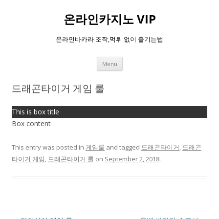
온라인카지노 VIP
온라인바카라 조작,먹튀 없이 즐기는법
Skip
Menu
to
content
드래곤타이거 게임 룰
This is box title
Box content
This entry was posted in
게임룰
and tagged
드래곤타이거
,
드래곤
타이거 게임
,
드래곤타이거 룰
on
September 2, 2018
.